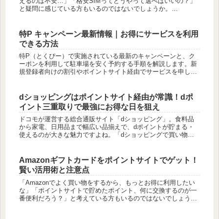
えるのは不安…」「格安SIMってどうやって選べばいいの？」
と疑問に感じている方もいるのではないでしょうか。
mineo（マイネオ）は、関西電力グループのオプテージが提供
する、豊富な料金プ...
特P キャンペーン最新情報｜お得にサービスを利用
できる方法
特P（とくぴー）で実施されている最新のキャンペーンと、ク
ーポンを利用して駐車場を安く予約する手順を解説します。新
規登録者向けの割引やポイントサイト経由でサービスを申し込
む方法があります。この記事では公式サイトの情報に基づき、
具体的な割引額や...
dショッピングはポイントサイト経由が常識！dポ
イント三重取りで最強にお得な日を狙え
ドコモが運営する総合通販サイト「dショッピング」。食料品
から家電、日用品まで幅広い品揃えで、dポイントが貯まる・
使えるのが大きな魅力ですよね。「dショッピングで買い物す
るなら、もっとお得になる方法はないの？」「dポイントをザ
クザク貯める裏ワ...
Amazonギフトカードをポイントサイトでゲット！
賢い活用術と注意点
「Amazonでよく買い物をするから、もっとお得に利用したい
な」「ポイントサイトで貯めたポイント、何に交換するのが一
番便利だろう？」と考えている方もいるのではないでしょう
か。Amazonギフトカードは、Amazon.co.jpでの買い物はも...