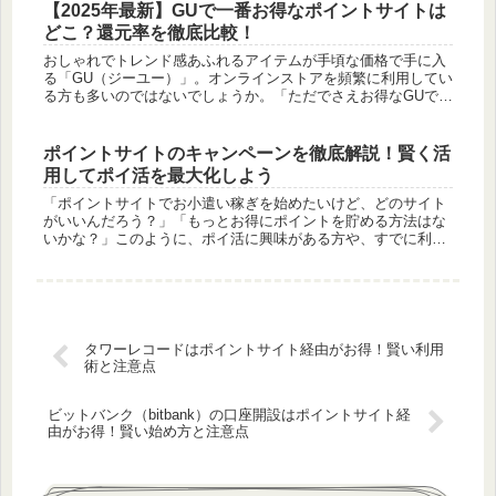
【2025年最新】GUで一番お得なポイントサイトは
どこ？還元率を徹底比較！
おしゃれでトレンド感あふれるアイテムが手頃な価格で手に入
る「GU（ジーユー）」。オンラインストアを頻繁に利用してい
る方も多いのではないでしょうか。「ただでさえお得なGUで、
もっと賢くお買い物できたら…」そうお考えのあなたにこそ知
ってほしいの...
ポイントサイトのキャンペーンを徹底解説！賢く活
用してポイ活を最大化しよう
「ポイントサイトでお小遣い稼ぎを始めたいけど、どのサイト
がいいんだろう？」「もっとお得にポイントを貯める方法はな
いかな？」このように、ポイ活に興味がある方や、すでに利用
しているポイントサイトをさらに活用したいと考えている方も
多いのではないで...
タワーレコードはポイントサイト経由がお得！賢い利用
術と注意点
ビットバンク（bitbank）の口座開設はポイントサイト経
由がお得！賢い始め方と注意点