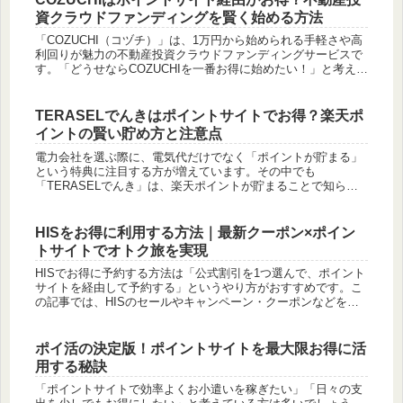
資クラウドファンディングを賢く始める方法
「COZUCHI（コヅチ）」は、1万円から始められる手軽さや高
利回りが魅力の不動産投資クラウドファンディングサービスで
す。「どうせならCOZUCHIを一番お得に始めたい！」と考えて
いる方もいるのではないでしょうか。結論から言うと、
COZUC...
TERASELでんきはポイントサイトでお得？楽天ポ
イントの賢い貯め方と注意点
電力会社を選ぶ際に、電気代だけでなく「ポイントが貯まる」
という特典に注目する方が増えています。その中でも
「TERASELでんき」は、楽天ポイントが貯まることで知られ
ていますが、ポイントサイトとの関連について疑問に思う方も
いるかもしれません。...
HISをお得に利用する方法｜最新クーポン×ポイン
トサイトでオトク旅を実現
HISでお得に予約する方法は「公式割引を1つ選んで、ポイント
サイトを経由して予約する」というやり方がおすすめです。こ
の記事では、HISのセールやキャンペーン・クーポンなどをま
とめます。それに加えて、支払い方法を工夫してポイントを獲
得すること...
ポイ活の決定版！ポイントサイトを最大限お得に活
用する秘訣
「ポイントサイトで効率よくお小遣いを稼ぎたい」「日々の支