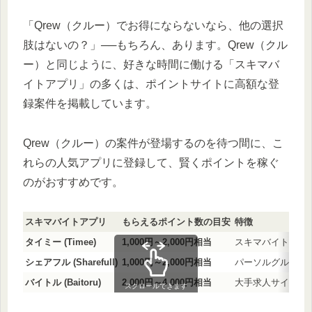
「Qrew（クルー）でお得にならないなら、他の選択
肢はないの？」──もちろん、あります。Qrew（クル
ー）と同じように、好きな時間に働ける「スキマバ
イトアプリ」の多くは、ポイントサイトに高額な登
録案件を掲載しています。
Qrew（クルー）の案件が登場するのを待つ間に、こ
れらの人気アプリに登録して、賢くポイントを稼ぐ
のがおすすめです。
スキマバイトアプリ
もらえるポイント数の目安
特徴
タイミー (Timee)
1,000円～2,000円相当
スキマバイトアプ
シェアフル (Sharefull)
1,000円～2,000円相当
パーソルグループ
バイトル (Baitoru)
2,000円～4,000円相当
大手求人サイト。
スクロールできます