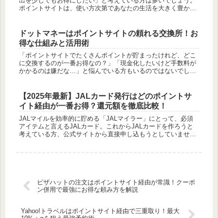
出を少しでもお得にしたい」と考えている方は多いでしょう。
ポイントサイトは、使い方次第であなたの生活を大きく豊かに
してくれる強力なツールです。しかし、「どうすればもっとお
得になるの？」「...
ドットマネーはポイントサイトの頼れる交換所！お
得な仕組みと活用術
「ポイントサイトでたくさんポイントが貯まったけれど、どこ
に交換するのが一番お得なの？」「現金化したいけど手数料が
かかるのは嫌だな…」と悩んでいる方もいるのではないでしょ
うか。そんなポイ活ユーザーの強い味方となるのが、共通ポイ
ント交換サービス...
【2025年最新】JALカード発行はどのポイントサ
イト経由が一番お得？還元額を徹底比較！
JALマイルを効率的に貯める「JALマイラー」にとって、必須
アイテムと言えるJALカード。これからJALカードを作ろうと
考えている方、公式サイトから直接申し込もうとしていません
か？実は、その申し込み方法、数千円から1万円以上も損をし
てしまう...
ピザハットの注文はポイントサイト経由が常識！クーポ
ン併用で最強にお得な頼み方を解説
Yahoo!トラベルはポイントサイト経由で三重取り！最大