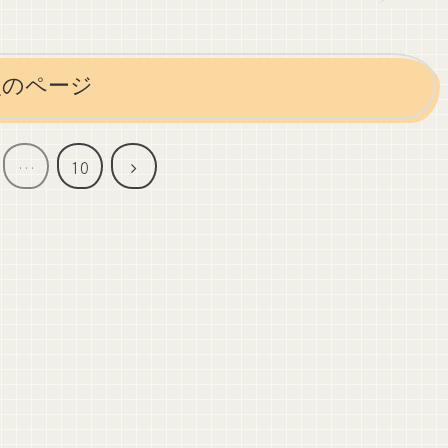
次のページ
次
…
10
へ