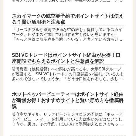
もらえるの？」老舗でありながら、手数料の安さやユニークな
サービスで人気の松井証券。ポイ活上級者なら、口座開設の前
にポイントサ...
スカイマークの航空券予約でポイントサイトは使え
る？賢い活用術と注意点
「リーズナブルな運賃で快適な空の旅を」提供しているスカイ
マーク。ビジネスや旅行で利用する方も多いと思いますが、
「もっとお得に航空券を予約したいな」と考えている方もいら
っしゃるのではないでしょうか。「スカイマークって、ポイン
トサイト経由で予約...
SBI VCトレードはポイントサイト経由がお得！口
座開設でもらえるポイントと注意点を解説
暗号資産（仮想通貨）への関心が高まる中、大手SBIグループ
が運営する「SBI VCトレード」の口座開設を検討している方も
多いのではないでしょうか。「どうせ口座を作るなら、少しで
もお得に始めたい」「ポイントサイトを経由すると、キャッシ
ュバック...
ホットペッパービューティーはポイントサイト経由
が断然お得！おすすめサイトと賢い貯め方を徹底解
説
美容室やネイル、リラクゼーションサロンの予約に「ホットペ
ッパービューティー」を利用している方は多いのではないでし
ょうか。実は、その予約、ほんのひと手間加えるだけでもっと
お得になる方法があることをご存知でしたか？それが「ポイン
トサイト」を経由...