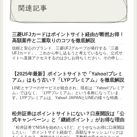
関連記事
三菱UFJカードはポイントサイト経由が断然お得！
高額案件と二重取りのコツを徹底解説
信頼と安心のブランド、三菱UFJグループが発行する「三菱
UFJカード」。これから申し込もうと考えているなら、公式サ
イトへ直接アクセスするのは少しお待ちください。その申し込
み、「ポイントサイト」を経由するだけで、数千円から時には
1万円以上もお...
【2025年最新】ポイントサイトで「Yahoo!プレミ
アム」はもう古い？「LYPプレミアム」を徹底解説
LINEとヤフーのサービスが統合され、現在は「Yahoo!プレミア
ム」ではなく、「LYPプレミアム」という名称になっていま
す。LYPプレミアムは、Yahoo! JAPANとLINEの様々な特典を
月額料金で利用できる有料サービスです。「LYP...
松井証券はポイントサイトにない？口座開設は「公
式キャンペーン」と「継続ポイント」がお得な理由
「松井証券でNISAを始めたいけど、どうせならお得に口座開設
したい」「ポイントサイト経由で、高額なキャッシュバックは