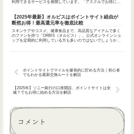
利用できるサービスを展開しています。「アスクルでお得に買
い物をしたい」「ポイントサイトを経由するといいって聞いた
けど本当？」と疑問...
【2025年最新】オルビスはポイントサイト経由が
断然お得！最高還元率を徹底比較
スキンケアやコスメ、健康食品まで、高品質なアイテムで多く
のファンを持つ「ORBIS（オルビス）」。公式オンラインショ
ップを定期的に利用している方も多いのではないでしょうか。
「いつも使っているオルビス、少しでもお得に買えたら嬉しい
な…」そう思...
ポイントサイトでマイルを爆発的に貯める方法｜初心者
でもわかる最新交換ルートを解説
【2025年】ソニー銀行の口座開設、ポイントサイトは全
滅？でもお得に始める方法を解説
コメント