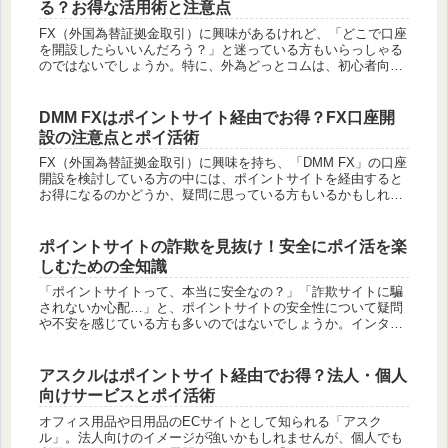
る？お得な活用術と注意点
FX（外国為替証拠金取引）に興味があるけれど、「どこで口座
を開設したらいいんだろう？」と迷っている方もいらっしゃる
のではないでしょうか。特に、外為どっとコムは、初心者向け
の充実した情報提供や安定した取引システムで人気のFX会社で
す。「外為ど...
DMM FXはポイントサイト経由でお得？FX口座開
設の注意点とポイ活術
FX（外国為替証拠金取引）に興味を持ち、「DMM FX」の口座
開設を検討している方の中には、ポイントサイトを経由すると
お得になるのかどうか、疑問に思っている方もいるかもしれま
せん。FX口座の開設は、ポイントサイトの高単価案件の代表格
の一つで...
ポイントサイトの詐欺を見抜け！安全にポイ活を楽
しむための全知識
「ポイントサイトって、本当に安全なの？」「詐欺サイトに騙
されないか心配…」と、ポイントサイトの安全性について疑問
や不安を感じている方も多いのではないでしょうか。インター
ネット上でお小遣いを稼げると人気のポイントサイトですが、
中には悪質なサイ...
アスクルはポイントサイト経由でお得？法人・個人
向けサービスとポイ活術
オフィス用品や日用品のECサイトとして知られる「アスク
ル」。法人向けのイメージが強いかもしれませんが、個人でも