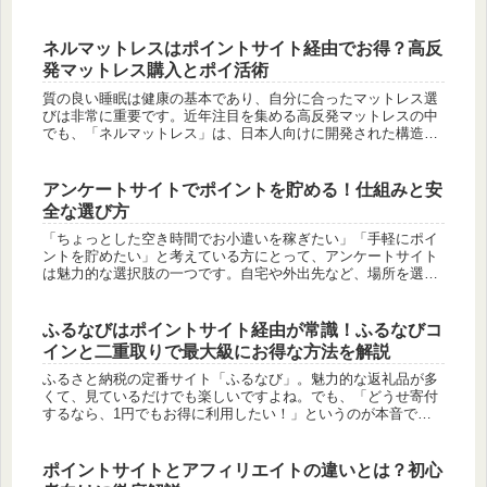
す。「ベルーナでお得に買い物をしたい」「ポイントサイトを
経由するといいっ...
ネルマットレスはポイントサイト経由でお得？高反
発マットレス購入とポイ活術
質の良い睡眠は健康の基本であり、自分に合ったマットレス選
びは非常に重要です。近年注目を集める高反発マットレスの中
でも、「ネルマットレス」は、日本人向けに開発された構造や
優れた体圧分散性で高い評価を得ています。「ネルマットレス
を購入するなら、...
アンケートサイトでポイントを貯める！仕組みと安
全な選び方
「ちょっとした空き時間でお小遣いを稼ぎたい」「手軽にポイ
ントを貯めたい」と考えている方にとって、アンケートサイト
は魅力的な選択肢の一つです。自宅や外出先など、場所を選ば
ずにスマートフォンやパソコンから手軽に始められるため、近
年利用者が増えて...
ふるなびはポイントサイト経由が常識！ふるなびコ
インと二重取りで最大級にお得な方法を解説
ふるさと納税の定番サイト「ふるなび」。魅力的な返礼品が多
くて、見ているだけでも楽しいですよね。でも、「どうせ寄付
するなら、1円でもお得に利用したい！」というのが本音では
ないでしょうか。もしあなたが、ふるなびの公式サイトから直
接寄付をしようと...
ポイントサイトとアフィリエイトの違いとは？初心