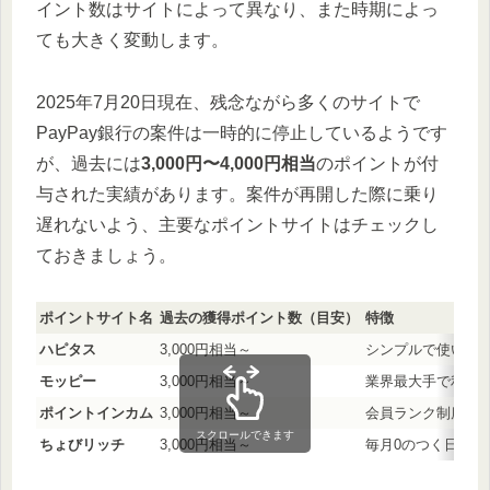
イント数はサイトによって異なり、また時期によっ
ても大きく変動します。
2025年7月20日現在、残念ながら多くのサイトで
PayPay銀行の案件は一時的に停止しているようです
が、過去には
3,000円〜4,000円相当
のポイントが付
与された実績があります。案件が再開した際に乗り
遅れないよう、主要なポイントサイトはチェックし
ておきましょう。
ポイントサイト名
過去の獲得ポイント数（目安）
特徴
ハピタス
3,000円相当～
シンプルで使いや
モッピー
3,000円相当～
業界最大手で利用者
ポイントインカム
3,000円相当～
会員ランク制度が
スクロールできます
ちょびリッチ
3,000円相当～
毎月0のつく日はポ