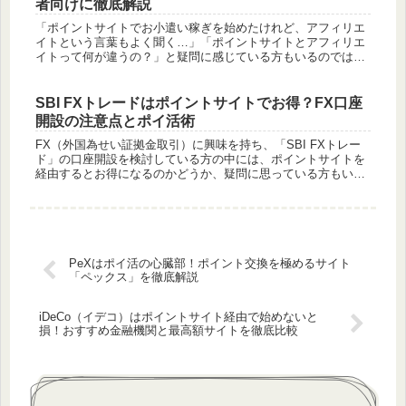
者向けに徹底解説
「ポイントサイトでお小遣い稼ぎを始めたけれど、アフィリエ
イトという言葉もよく聞く…」「ポイントサイトとアフィリエ
イトって何が違うの？」と疑問に感じている方もいるのではな
いでしょうか。どちらもインターネットを通じて収入を得る方
法として知られて...
SBI FXトレードはポイントサイトでお得？FX口座
開設の注意点とポイ活術
FX（外国為せい証拠金取引）に興味を持ち、「SBI FXトレー
ド」の口座開設を検討している方の中には、ポイントサイトを
経由するとお得になるのかどうか、疑問に思っている方もいる
かもしれません。FX口座の開設は、ポイントサイトの高単価案
件の代表...
PeXはポイ活の心臓部！ポイント交換を極めるサイト
「ペックス」を徹底解説
iDeCo（イデコ）はポイントサイト経由で始めないと
損！おすすめ金融機関と最高額サイトを徹底比較