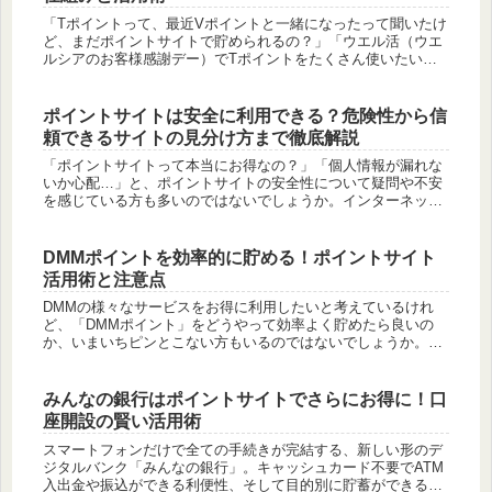
「Tポイントって、最近Vポイントと一緒になったって聞いたけ
ど、まだポイントサイトで貯められるの？」「ウエル活（ウエ
ルシアのお客様感謝デー）でTポイントをたくさん使いたいけ
ど、どうすれば効率よく貯まるんだろう？」と疑問に感じてい
る方もいるので...
ポイントサイトは安全に利用できる？危険性から信
頼できるサイトの見分け方まで徹底解説
「ポイントサイトって本当にお得なの？」「個人情報が漏れな
いか心配…」と、ポイントサイトの安全性について疑問や不安
を感じている方も多いのではないでしょうか。インターネット
上で手軽にお小遣いを稼げると人気のポイントサイトですが、
安全に利用するた...
DMMポイントを効率的に貯める！ポイントサイト
活用術と注意点
DMMの様々なサービスをお得に利用したいと考えているけれ
ど、「DMMポイント」をどうやって効率よく貯めたら良いの
か、いまいちピンとこない方もいるのではないでしょうか。も
しかしたら、「DMMポイントサイト」というものがあるのかと
探している方も...
みんなの銀行はポイントサイトでさらにお得に！口
座開設の賢い活用術
スマートフォンだけで全ての手続きが完結する、新しい形のデ
ジタルバンク「みんなの銀行」。キャッシュカード不要でATM
入出金や振込ができる利便性、そして目的別に貯蓄ができる