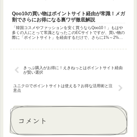
「ボックス」機能などで注目を集めています。「みんなの銀行
の口座開設で、ポ...
Qoo10の買い物はポイントサイト経由が常識！メガ
割でさらにお得になる裏ワザ徹底解説
「韓国コスメやファッションを安く買うならQoo10！」もはや
多くの人にとって常識となったこのECサイトですが、買い物の
際に「ポイントサイト」を経由するだけで、さらに1%～2%お
得になることをご存知でしょうか。特に、年に4回開催される
巨大セー...
きっぷ購入がお得に！えきねっとはポイントサイト経由
が賢い選択
ユニクロでポイントサイトは使える？お得な活用術と注
意点
コメント