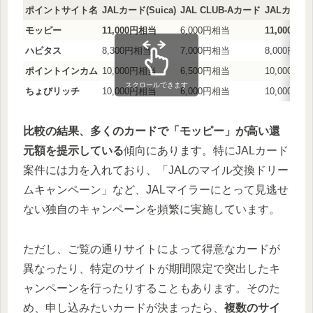
ポイントサイト名
JALカード(Suica)
JAL CLUB-Aカード
JALカード(T
モッピー
11,000円相当
6,000円相当
11,000円
ハピタス
8,300円相当
7,000円相当
8,000円相
ポイントインカム
10,000円相当
6,500円相当
10,000円
スクロールできます
ちょびリッチ
10,000円相当
6,000円相当
10,000円
比較の結果、多くのカードで「モッピー」が高い還
元額を提示している
傾向にあります。特にJALカード
案件には力を入れており、「JALのマイル交換ドリー
ムキャンペーン」など、JALマイラーにとって見逃せ
ない独自のキャンペーンを頻繁に実施しています。
ただし、ご覧の通りサイトによって得意なカードが
異なったり、特定のサイトが期間限定で突出したキ
ャンペーンを行ったりすることもあります。そのた
め、申し込みたいカードが決まったら、
複数のサイ