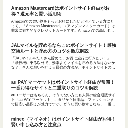
得すること...
Amazon Mastercardはポイントサイト経由がお
得？還元率と賢い活用術
Amazonでの買い物をもっとお得にしたいと考えている方にと
って、「Amazon Mastercard」（アマゾンマスターカード）は
非常に魅力的なクレジットカードです。Amazonでの高いポイ
ント還元率が特徴ですが、「ポイントサイトを経由し...
JALマイルを貯めるならこのポイントサイト！最強
交換ルートと貯め方のコツを徹底解説
「JALマイルをたくさん貯めて、お得に旅行に行きたい！」
「飛行機に乗る以外で、効率よくマイルを貯める方法はないか
な？」そんな願いを叶える最強の方法が、ポイントサイトの活
用です。日常生活のさまざまな場面でポイントサイトを利用
し、貯めたポイント...
au PAY マーケットはポイントサイト経由が常識！
一番お得なサイトと二重取りのコツを解説
auユーザーはもちろん、そうでない方にも人気の総合通販サイ
ト「au PAY マーケット」。食品から日用品、ファッションま
で幅広い品揃えが魅力ですが、どうせ買い物するなら、一番お
得な方法を選びたいですよね。「au PAY マーケットって、も
っ...
mineo（マイネオ）はポイントサイト経由がお得！
賢い申し込み方と注意点