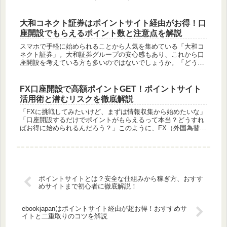
提供する「スマイルゼミ」は、幼児から高校生までを対象とし
た人気のタブレッ...
大和コネクト証券はポイントサイト経由がお得！口
座開設でもらえるポイント数と注意点を解説
スマホで手軽に始められることから人気を集めている「大和コ
ネクト証券」。大和証券グループの安心感もあり、これから口
座開設を考えている方も多いのではないでしょうか。「どうせ
口座を開設するなら、一番お得な方法を選びたい」「ポイント
サイトを経由する...
FX口座開設で高額ポイントGET！ポイントサイト
活用術と潜むリスクを徹底解説
「FXに挑戦してみたいけど、まずは情報収集から始めたいな」
「口座開設するだけでポイントがもらえるって本当？どうすれ
ばお得に始められるんだろう？」このように、FX（外国為替証
拠金取引）に興味はあるものの、どこから手をつけていいか分
からない、あ...
ポイントサイトとは？安全な仕組みから稼ぎ方、おすす
めサイトまで初心者に徹底解説！
ebookjapanはポイントサイト経由が超お得！おすすめサ
イトと二重取りのコツを解説