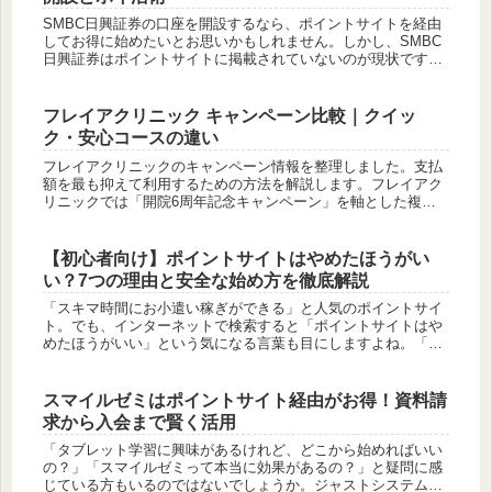
SMBC日興証券の口座を開設するなら、ポイントサイトを経由
してお得に始めたいとお思いかもしれません。しかし、SMBC
日興証券はポイントサイトに掲載されていないのが現状です。
公式のキャンペーンやSNSを見ても、口座開設で特典を得られ
るものはあ...
フレイアクリニック キャンペーン比較｜クイッ
ク・安心コースの違い
フレイアクリニックのキャンペーン情報を整理しました。支払
額を最も抑えて利用するための方法を解説します。フレイアク
リニックでは「開院6周年記念キャンペーン」を軸とした複数
のプランが用意されています。費用を抑えることを優先する場
合、クイックコー...
【初心者向け】ポイントサイトはやめたほうがい
い？7つの理由と安全な始め方を徹底解説
「スキマ時間にお小遣い稼ぎができる」と人気のポイントサイ
ト。でも、インターネットで検索すると「ポイントサイトはや
めたほうがいい」という気になる言葉も目にしますよね。「本
当に安全なの？」「時間を無駄にしない？」そんな不安や疑問
を感じている方も...
スマイルゼミはポイントサイト経由がお得！資料請
求から入会まで賢く活用
「タブレット学習に興味があるけれど、どこから始めればいい
の？」「スマイルゼミって本当に効果があるの？」と疑問に感
じている方もいるのではないでしょうか。ジャストシステムが