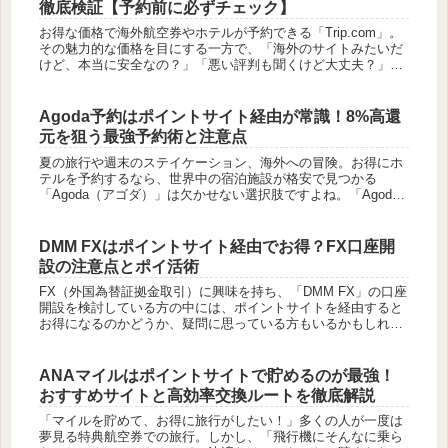
徹底検証【予約前に必ずチェック】
お得な価格で海外航空券やホテルが予約できる「Trip.com」。
その魅力的な価格を目にする一方で、「海外のサイトみたいだ
けど、本当に安全なの？」「悪い評判も聞くけど大丈夫？」と
いった不安を感じている方も少なくないのではないでしょう
か。素晴ら...
Agoda予約はポイントサイト経由が常識！8%高還
元を狙う最強予約術と注意点
夏の旅行や週末のステイケーション、海外への冒険。お得にホ
テルを予約するなら、世界中の宿泊施設が格安で見つかる
「Agoda（アゴダ）」は欠かせない選択肢ですよね。「Agoda
のセールやクーポンだけでも安いけど、もっとお得にならない
かな？」「ポ...
DMM FXはポイントサイト経由でお得？FX口座開
設の注意点とポイ活術
FX（外国為替証拠金取引）に興味を持ち、「DMM FX」の口座
開設を検討している方の中には、ポイントサイトを経由すると
お得になるのかどうか、疑問に思っている方もいるかもしれま
せん。FX口座の開設は、ポイントサイトの高単価案件の代表格
の一つで...
ANAマイルはポイントサイトで貯めるのが最強！
おすすめサイトと高効率交換ルートを徹底解説
「マイルを貯めて、お得に旅行がしたい！」多くの人が一度は
夢見る特典航空券での旅行。しかし、「飛行機にそんなに乗ら