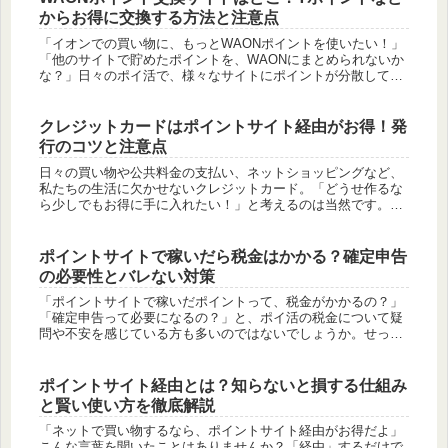
からお得に交換する方法と注意点
「イオンでの買い物に、もっとWAONポイントを使いたい！」
「他のサイトで貯めたポイントを、WAONにまとめられないか
な？」日々のポイ活で、様々なサイトにポイントが分散してし
まっていませんか？そのポイントを、イオングループでのお買
い物に非常に...
クレジットカードはポイントサイト経由がお得！発
行のコツと注意点
日々の買い物や公共料金の支払い、ネットショッピングなど、
私たちの生活に欠かせないクレジットカード。「どうせ作るな
ら少しでもお得に手に入れたい！」と考えるのは当然です。実
は、クレジットカードの新規発行は、ポイントサイトの高単価
案件の代表格であ...
ポイントサイトで稼いだら税金はかかる？確定申告
の必要性とバレない対策
「ポイントサイトで稼いだポイントって、税金がかかるの？」
「確定申告って必要になるの？」と、ポイ活の税金について疑
問や不安を感じている方も多いのではないでしょうか。せっか
くお得にポイ活をしても、税金を正しく理解していないと、後
でトラブルになっ...
ポイントサイト経由とは？知らないと損する仕組み
と賢い使い方を徹底解説
「ネットで買い物するなら、ポイントサイト経由がお得だよ」
こんな言葉を聞いたことはありませんか？「経由」するだけで