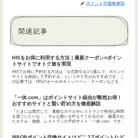
ポイント学園教務部
関連記事
HISをお得に利用する方法｜最新クーポン×ポイン
トサイトでオトク旅を実現
HISでお得に予約する方法は「公式割引を1つ選んで、ポイント
サイトを経由して予約する」というやり方がおすすめです。こ
の記事では、HISのセールやキャンペーン・クーポンなどをま
とめます。それに加えて、支払い方法を工夫してポイントを獲
得すること...
「一休.com」はポイントサイト経由が断然お得！
おすすめサイトと賢い貯め方を徹底解説
「たまには贅沢して、素敵なホテルやレストランで特別な時間
を過ごしたいな…」そんな願いを叶えてくれるのが、厳選され
たホテル・旅館、レストランの予約サイト「一休.com」です。
質の高いサービスで多くの人に選ばれていますが、実はある方
法を使うだけ...
WAONポイント交換サイトはどこ？Tポイントなど