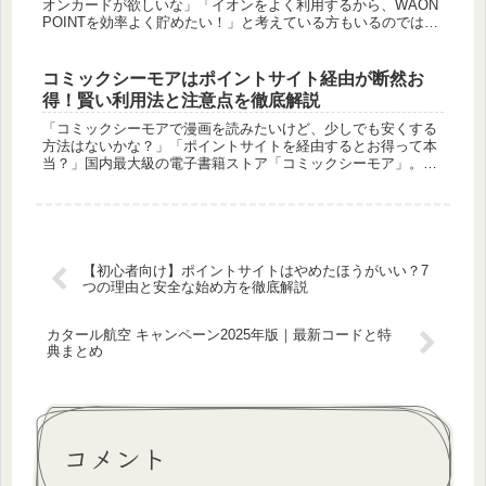
オンカードが欲しいな」「イオンをよく利用するから、WAON
POINTを効率よく貯めたい！」と考えている方もいるのではな
いでしょうか。イオンカードは、イオングループでの買い物が
お得...
コミックシーモアはポイントサイト経由が断然お
得！賢い利用法と注意点を徹底解説
「コミックシーモアで漫画を読みたいけど、少しでも安くする
方法はないかな？」「ポイントサイトを経由するとお得って本
当？」国内最大級の電子書籍ストア「コミックシーモア」。豊
富な品揃えが魅力ですが、賢いポイ活ユーザーはポイントサイ
トを経由すること...
【初心者向け】ポイントサイトはやめたほうがいい？7
つの理由と安全な始め方を徹底解説
カタール航空 キャンペーン2025年版｜最新コードと特
典まとめ
コメント