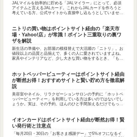
JALマイルを効率的に貯める「JALマイラー」にとって、必須
アイテムと言えるJALカード。これからJALカードを作ろうと
考えている方、公式サイトから直接申し込もうとしていません
か？実は、その申し込み方法、数千円から1万円以上も損をし
てしまう...
ニトリの買い物はポイントサイト経由の「楽天市
場・Yahoo!店」が常識！ポイント三重取りの裏ワ
ザを解説
新生活の準備や、お部屋の模様替えで大活躍の「ニトリ」。お
値段以上の品質と品揃えで、多くの人に愛されていますよね。
家具やインテリアなど、少し大きな買い物をするとき、「もっ
とお得になる方法はないかな？」と考えるのは当然のことで
す。「ニトリの公式...
ホットペッパービューティーはポイントサイト経由
が断然お得！おすすめサイトと賢い貯め方を徹底解
説
美容室やネイル、リラクゼーションサロンの予約に「ホットペ
ッパービューティー」を利用している方は多いのではないでし
ょうか。実は、その予約、ほんのひと手間加えるだけでもっと
お得になる方法があることをご存知でしたか？それが「ポイン
トサイト」を経由...
イオンカードはポイントサイト経由が断然お得！賢
い発行術と注意点
「毎月20日・30日の「お客さま感謝デー」で5%オフになるイ