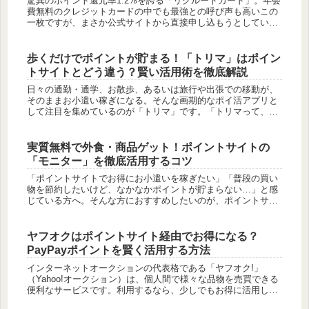
驚異のポイント還元率1.2%を誇る「リクルートカード」。年会
費無料のクレジットカードの中でも最強との呼び声も高いこの
一枚ですが、まさか公式サイトから直接申し込もうとしていま
せんか？その一手間、数千円から、時には1万円以上の大きな
損につながる...
歩くだけでポイントが貯まる！「トリマ」はポイン
トサイトとどう違う？賢い活用術を徹底解説
日々の通勤・通学、お散歩、あるいは旅行や出張での移動が、
そのままお小遣い稼ぎになる。そんな画期的なポイ活アプリと
して注目を集めているのが「トリマ」です。「トリマって、普
通のポイントサイトとどう違うの？」「本当に歩くだけでポイ
ントが貯まるの？...
実質無料で外食・商品ゲット！ポイントサイトの
「モニター」を徹底活用するコツ
「ポイントサイトでお得にお小遣いを稼ぎたい」「普段の買い
物を節約したいけど、なかなかポイントが貯まらない…」と感
じている方へ。そんな方におすすめしたいのが、ポイントサイ
トの「モニター」案件です。モニター案件は、実際に商品を購
入したり、飲食店...
ヤフオクはポイントサイト経由でお得になる？
PayPayポイントを賢く活用する方法
インターネットオークションの代表格である「ヤフオク!」
（Yahoo!オークション）は、個人間で様々な品物を売買できる
便利なサービスです。利用するなら、少しでもお得に活用した
いと考えるのは自然なことでしょう。「ヤフオクで買い物をす