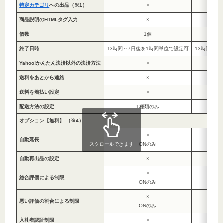
特定カテゴリ
への出品（※1）
×
商品説明のHTMLタグ入力
×
個数
1個
9
終了日時
13時間～7日後を1時間単位で設定可
13時間～7
Yahoo!かんたん決済以外の決済方法
×
一部カ
送料をあとから連絡
×
送料を着払い設定
×
配送方法の設定
1種類のみ
オプション【無料】 （※4）
×
自動延長
スクロールできます
ONのみ
自動再出品の設定
×
×
総合評価による制限
ONのみ
×
悪い評価の割合による制限
ONのみ
入札者認証制限
×