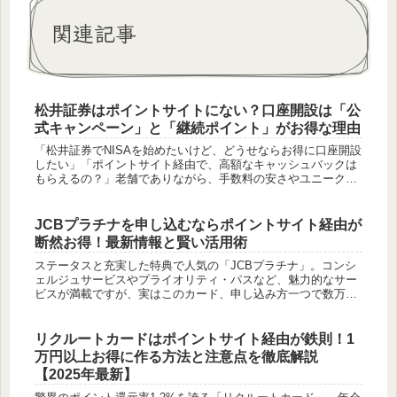
関連記事
松井証券はポイントサイトにない？口座開設は「公
式キャンペーン」と「継続ポイント」がお得な理由
「松井証券でNISAを始めたいけど、どうせならお得に口座開設
したい」「ポイントサイト経由で、高額なキャッシュバックは
もらえるの？」老舗でありながら、手数料の安さやユニークな
サービスで人気の松井証券。ポイ活上級者なら、口座開設の前
にポイントサ...
JCBプラチナを申し込むならポイントサイト経由が
断然お得！最新情報と賢い活用術
ステータスと充実した特典で人気の「JCBプラチナ」。コンシ
ェルジュサービスやプライオリティ・パスなど、魅力的なサー
ビスが満載ですが、実はこのカード、申し込み方一つで数万円
もの差が生まれることをご存知でしょうか。その鍵を握るのが
「ポイントサイ...
リクルートカードはポイントサイト経由が鉄則！1
万円以上お得に作る方法と注意点を徹底解説
【2025年最新】