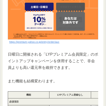
https://premium.yahoo.co.jp/entry/order/auc
日曜日に開催される「LYPプレミアム会員限定」のポ
イントアップキャンペーンを併用することで、非会
員よりも高い還元率を維持できます。
また機能も結構変わります。
機能
LYPプレミアム登録なし
LY
必須項目